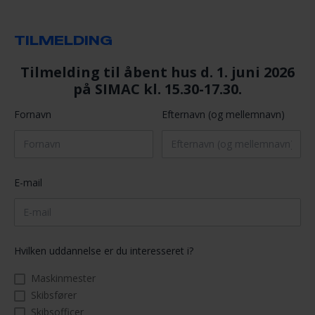
STUDIESTART
TILMELDING
ERASMUS+
BESTYRELSE