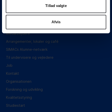
Tillad valgte
Om SIMAC
Vejledning
Afvis
Hvem er vi?
Medarbejdere
Arrangementer, lokaler og café
SIMACs Alumne-netværk
Til undervisere og vejledere
Job
Kontakt
Organisationen
Forskning og udvikling
Kvalitetsstyring
Studiestart