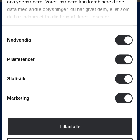
analysepartnere. Vores partnere kan kombinere disse
data med andre oplysninger, du har givet dem, eller som
de har indsamlet fra din brug af deres tjenester.
Samtykkevalg
Nødvendig
Svendborg International Maritime Academy • Nordre
Præferencer
Havnevej 4, 5700 Svendborg . • Tlf. 72 21 55 00 •
mail@simac.dk
Statistik
Uddannelser
Marketing
Maskinmester
Skibsfører
Skibsofficer
Tillad alle
Maritim teknolog
Adgangskursus