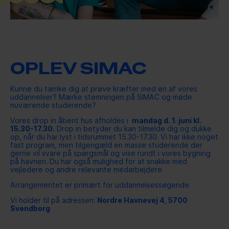
TIL UNDERVISERE OG
VEJLEDERE
OPLEV SIMAC
JOB
Kunne du tænke dig at prøve kræfter med en af vores
KONTAKT
uddannelser? Mærke stemningen på SIMAC og møde
nuværende studerende?
Vores drop in åbent hus afholdes i
mandag d. 1. juni kl.
ORGANISATIONEN
15.30-17.30.
Drop in betyder du kan tilmelde dig og dukke
op, når du har lyst i tidsrummet 15.30-17.30. Vi har ikke noget
fast program, men tilgengæld en masse studerende der
gerne vil svare på spørgsmål og vise rundt i vores bygning
FORSKNING OG
på havnen. Du har også mulighed for at snakke med
vejledere og andre relevante medarbejdere.
UDVIKLING
Arrangementet er primært for uddannelsessøgende.
Vi holder til på adressen:
Nordre Havnevej 4, 5700
KVALITETSSTYRING
Svendborg