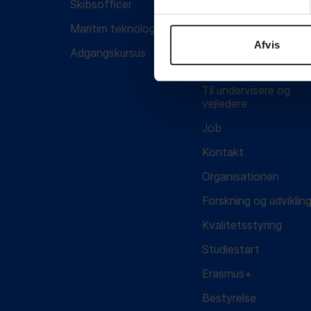
KVALITE
Skibsofficer
Medarbejdere
Maritim teknolog
Arrangementer, lokale
café
Afvis
Adgangskursus
SIMACs Alumne-net
STUDIES
Til undervisere og
vejledere
Job
ERASMU
Kontakt
Organisationen
Forskning og udviklin
BESTYRE
Kvalitetsstyring
Studiestart
Erasmus+
Bestyrelse