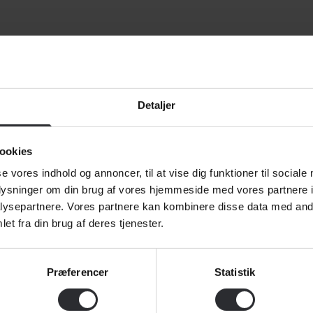
Detaljer
ookies
ATIONEN
se vores indhold og annoncer, til at vise dig funktioner til sociale
time Academy • Nordre Havnevej 4, 5700 Svendborg . • Tlf. 72 21
oplysninger om din brug af vores hjemmeside med vores partnere i
ysepartnere. Vores partnere kan kombinere disse data med andr
et fra din brug af deres tjenester.
Studielivet
Ansøg nu
SI
G OG UDVI
Genindskrivning eller
IGF
Præferencer
Statistik
overflytning?
Mari
lovg