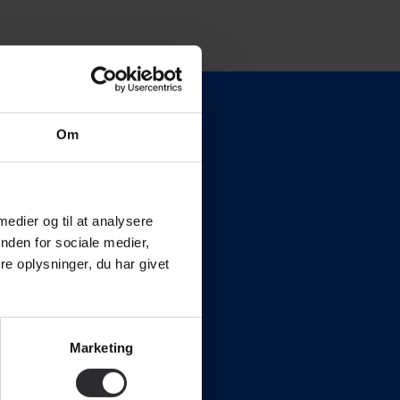
Om
 medier og til at analysere
 55 00 •
mail@simac.dk
nden for sociale medier,
e oplysninger, du har givet
MAC training
KLING
Marketing
tim sikkerhed og
ivning