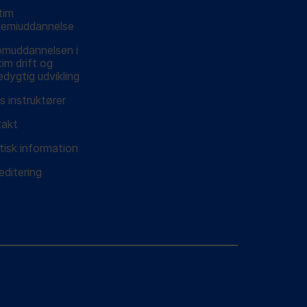
tim
emiuddannelse
omuddannelsen i
tim drift og
dygtig udvikling
s instruktører
takt
tisk information
editering