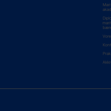
Mari
akad
Dipl
mari
bære
Vore
Kon
Prak
Akkr