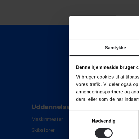
JOB
KONTAKT
Samtykke
Denne hjemmeside bruger c
ORGANIS
Vi bruger cookies til at tilpas
Svendborg International Mari
vores trafik. Vi deler også 
annonceringspartnere og anal
dem, eller som de har indsaml
Uddannelser
Om SIMAC
FORSKNIN
Samtykkevalg
Maskinmester
Vejledning
Nødvendig
Skibsfører
Hvem er vi?