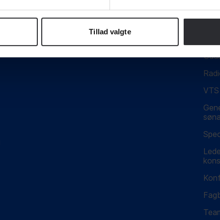
TSSTYRING
Simu
r og
Aut
Tillad valgte
elekt
værk
TART
Udda
Radi
VTS 
S+
Gene
sønæ
Spec
g
LSE
Lede
kons
Konf
Fag
Team