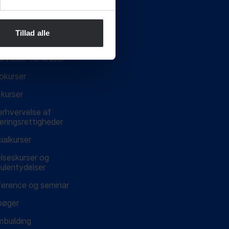
latorkurser
omation og
Tillad alle
ricitet
nnelse for lodser
okurser
kurser
rhvervelse af
ringsrettigheder
ialkurser
lseskurser og
ulentydelser
erence og seminar
bøger
building