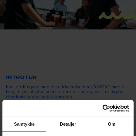
INTROTUR
Kom godt i gang med din uddannelse her på SIMAC med et
brag af en Introtur, som studerende arrangerer for dig og
dine kommende medstuderende.
Introturen er for alle nye studerende SIMAC. Det er
frivilligt, om du vil med, men vi anbefaler, at du deltager, for
det giver dig fundamentet til et stærkt socialt netværk
allerede før, du starter på din uddannelse.
Samtykke
Detaljer
Om
Introturen ligger i forlængelse af introforløbet, og er for
alle nye studerende på SIMAC. På StudentCenter, vil man