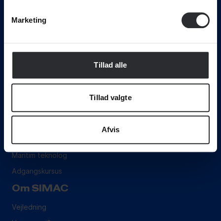
Marketing
Svendborg International Maritime Academy • Nordre
Havnevej 4, 5700 Svendborg . • Tlf. 72 21 55 00 •
mail@simac.dk
Tillad alle
Uddannelser
Tillad valgte
Maskinmester
Skibsfører
Afvis
Skibsofficer
Maritim teknolog
Adgangskursus
Om SIMAC
Vejledning