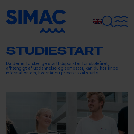
UDDANNELSER
MASKINMESTER
VEJLEDNING
OM SIMAC
STUDIESTART
SKIBSFØRER
HVEM ER VI?
STUDIELIVET
Da der er forskellige starttidspunkter for skoleåret,
afhængigt af uddannelse og semester, kan du her finde
SKIBSOFFICER
MEDARBEJDERE
information om, hvornår du præcist skal starte.
SIMAC TRAINING
MARITIM TEKNOLOG
ARRANGEMENTER,
BESØG OS
LOKALER OG CAFÉ
ANSØG NU
ADGANGSKURSUS
SIMACS ALUMNE-
NETVÆRK