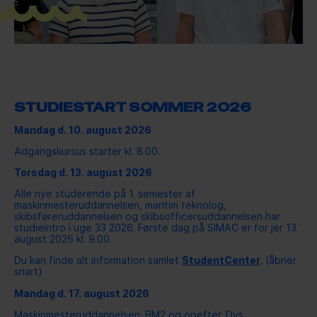
TIL UNDERVISERE OG
VEJLEDERE
JOB
STUDIESTART SOMMER 2026
Mandag d. 10. august 2026
KONTAKT
Adgangskursus starter kl. 8.00.
Torsdag d. 13. august 2026
ORGANISATIONEN
Alle nye studerende på 1. semester af
maskinmesteruddannelsen, maritim teknolog,
skibsføreruddannelsen og skibsofficersuddannelsen har
FORSKNING OG
studieintro i uge 33 2026. Første dag på SIMAC er for jer 13.
august 2026 kl. 9.00.
UDVIKLING
Du kan finde alt information samlet
StudentCenter
. (åbner
snart)
KVALITETSSTYRING
Mandag d. 17. august 2026
Maskinmesteruddannelsen: BM2 og opefter. Dvs.