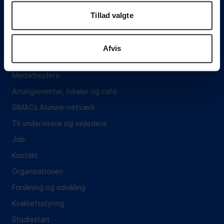
Adgangskursus
Tillad valgte
Om SIMAC
Vejledning
Afvis
Hvem er vi?
Medarbejdere
Arrangementer, lokaler og café
SIMACs Alumne-netværk
Til undervisere og vejledere
Job
Kontakt
Organisationen
Forskning og udvikling
Kvalitetsstyring
Studiestart