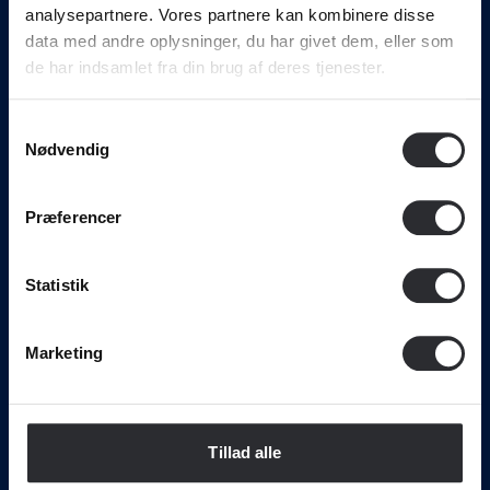
analysepartnere. Vores partnere kan kombinere disse
data med andre oplysninger, du har givet dem, eller som
de har indsamlet fra din brug af deres tjenester.
Samtykkevalg
Nødvendig
Præferencer
Svendborg International Maritime Academy • Nordre
Havnevej 4, 5700 Svendborg . • Tlf. 72 21 55 00 •
mail@simac.dk
Statistik
Uddannelser
Marketing
Maskinmester
Skibsfører
Skibsofficer
Tillad alle
Maritim teknolog