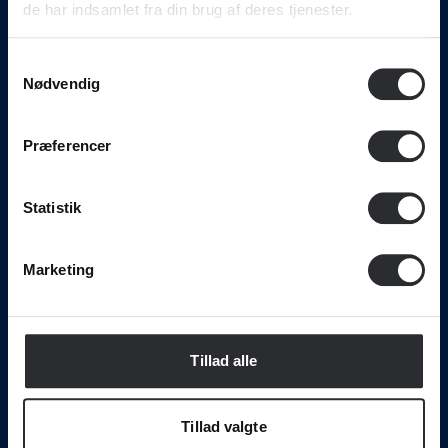
de har indsamlet fra din brug af deres tjenester.
Samtykkevalg
Nødvendig
Svendborg International Maritime Academy • Nordre
Havnevej 4, 5700 Svendborg . • Tlf. 72 21 55 00 •
mail@simac.dk
Præferencer
Uddannelser
Statistik
Maskinmester
Skibsfører
Marketing
Skibsofficer
Maritim teknolog
Adgangskursus
Tillad alle
Om SIMAC
Tillad valgte
Vejledning