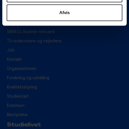
Hvem er vi?
Afvis
Medarbejdere
Arrangementer, lokaler og café
SIMACs Alumne-netværk
Til undervisere og vejledere
Job
Kontakt
Organisationen
Forskning og udvikling
Kvalitetsstyring
Studiestart
Erasmus+
Bestyrelse
Studielivet