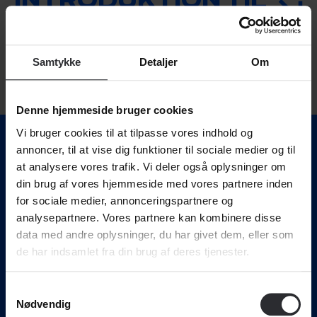
FORLØBET KØLING
Samtykke
Detaljer
Om
Denne hjemmeside bruger cookies
Vi bruger cookies til at tilpasse vores indhold og
annoncer, til at vise dig funktioner til sociale medier og til
at analysere vores trafik. Vi deler også oplysninger om
din brug af vores hjemmeside med vores partnere inden
for sociale medier, annonceringspartnere og
analysepartnere. Vores partnere kan kombinere disse
data med andre oplysninger, du har givet dem, eller som
Svendborg International Maritime Academy • Nordre
de har indsamlet fra din brug af deres tjenester.
Havnevej 4, 5700 Svendborg . • Tlf. 72 21 55 00 •
mail@simac.dk
Samtykkevalg
Nødvendig
Uddannelser