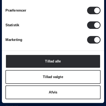
Maskinmester
Præferencer
Skibsfører
Skibsofficer
Statistik
Maritim teknolog
Adgangskursus
Marketing
Om SIMAC
Vejledning
Hvem er vi?
Tillad alle
Medarbejdere
Arrangementer, lokaler og café
Tillad valgte
SIMACs Alumne-netværk
Til undervisere og vejledere
Afvis
Job