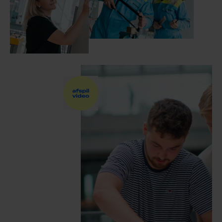
TIL UNDERVISERE OG
VEJLEDERE
JOB
KONTAKT
ORGANISATIONEN
FORSKNING OG
UDVIKLING
KVALITETSSTYRING